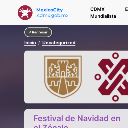
CDMX
E
MexicoCity
.cdmx.gob.mx
Mundialista
< Regresar
Inicio
Uncategorized
Festival de Navidad en
el Zócalo