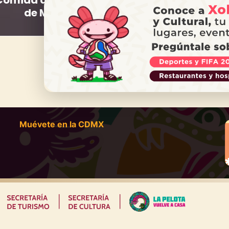
Comida de la Ciudad
Predicción del clim
de México
¿NECES
Ll
Muévete en la CDMX
|
|