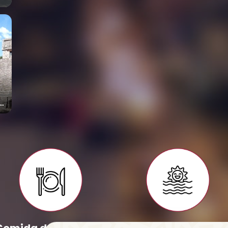
s
ol
s