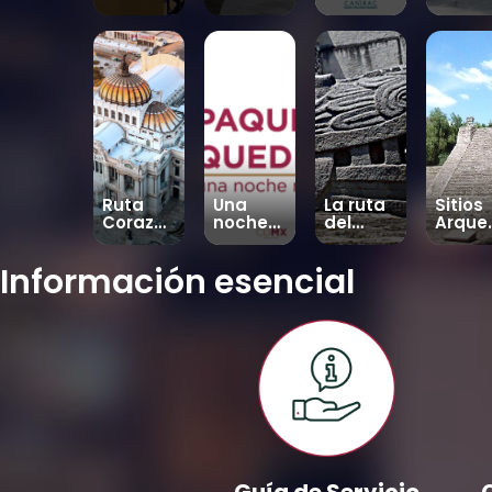
a de
autobú
ntos en
barrio
museos
s
Hosped
aje
Ruta
Una
La ruta
Sitios
Corazón
noche
del
Arque
de
más
México
ógico
México
Antiguo
Información esencial