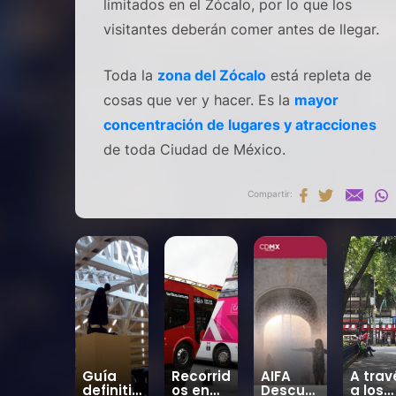
limitados en el Zócalo, por lo que los
visitantes deberán comer antes de llegar.
Toda la
zona del Zócalo
está repleta de
cosas que ver y hacer. Es la
mayor
concentración de lugares y atracciones
de toda Ciudad de México.
Compartir:
Guía
Recorrid
AIFA
A trav
definitiv
os en
Descue
a los