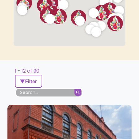
1
-
12
of
90
▼
Filter