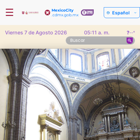
☰
MexicoCity
Español
.cdmx.gob.mx
Viernes 7 de Agosto 2026
05:11 a. m.
❓
--°