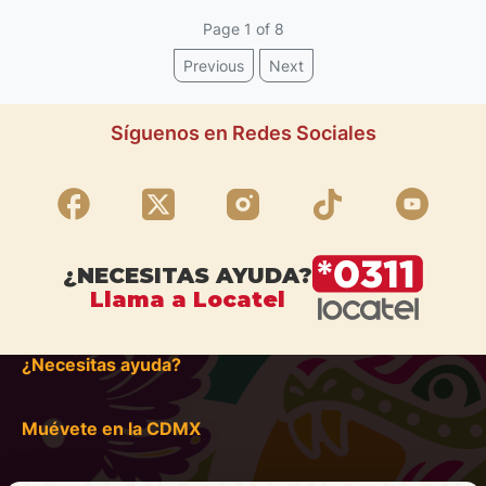
Page
1
of 8
Previous
Next
Síguenos en Redes Sociales
¿NECESITAS AYUDA?
Llama a Locatel
¿Necesitas ayuda?
Muévete en la CDMX