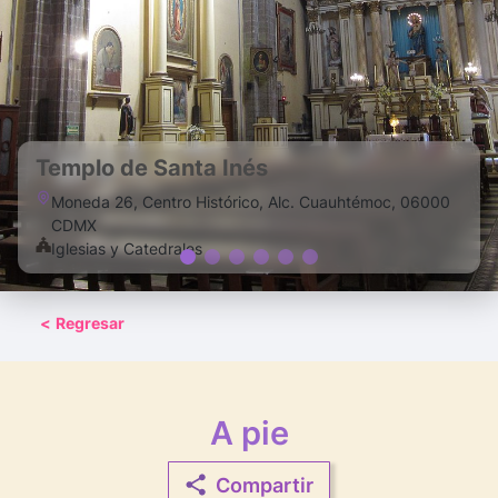
Templo de Santa Inés
Moneda 26, Centro Histórico, Alc. Cuauhtémoc, 06000
CDMX
Iglesias y Catedrales
<
Regresar
A pie
Compartir