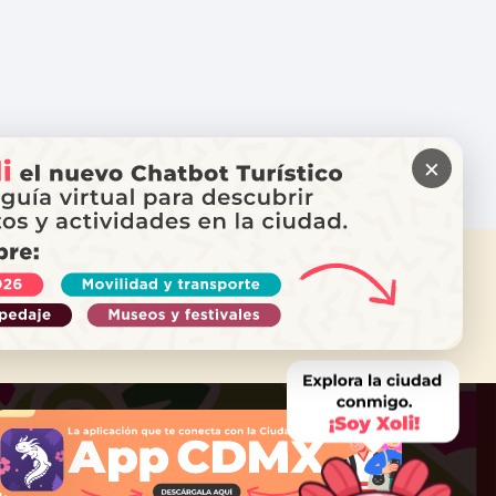
×
ITAS AYUDA?
ama a Locatel