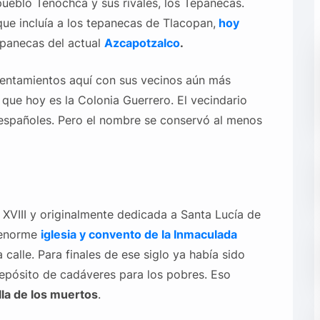
 pueblo Tenochca y sus rivales, los Tepanecas.
 que incluía a los tepanecas de Tlacopan,
hoy
epanecas del actual
Azcapotzalco
.
rentamientos aquí con sus vecinos aún más
 que hoy es la Colonia Guerrero. El vecindario
 españoles. Pero el nombre se conservó al menos
 XVIII y originalmente dedicada a Santa Lucía de
 enorme
iglesia y convento de la Inmaculada
la calle. Para finales de ese siglo ya había sido
pósito de cadáveres para los pobres. Eso
illa de los muertos
.