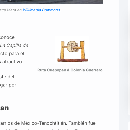
seca Mata en
Wikimedia Commons
.
conoce
La
Capilla de
cto para el
 atractivo.
Ruta Cuepopan & Colonia Guerrero
ste del
ugar por
pan
arrios de México-Tenochtitlán. También fue