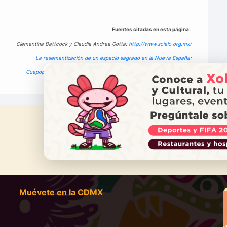
Fuentes citadas en esta página:
Clementina Battcock y Claudia Andrea Gotta:
http://www.scielo.org.mx/
La resemantización de un espacio sagrado en la Nueva España:
Cuepopan, de mojonera y escenario ritual a Santa María la Redonda
¿NECES
Ll
Muévete en la CDMX