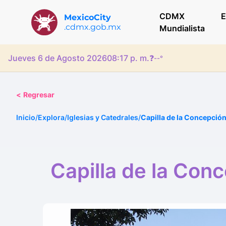
CDMX
E
MexicoCity
.cdmx.gob.mx
Mundialista
Jueves 6 de Agosto 2026
08:17 p. m.
❓
--°
<
Regresar
Inicio
/
Explora
/
Iglesias y Catedrales
/
Capilla de la Concepció
Capilla de la Con