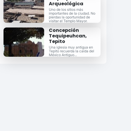
Arqueológica
Uno de los sitios más
importantes de la ciudad. No
pierdas la oportunidad de
visitar el Templo Mayor.
Concepción
Tequipeuhcan,
Tepito
Una iglesia muy antigua en
Tepito recuerda la caída del
México Antiguo...