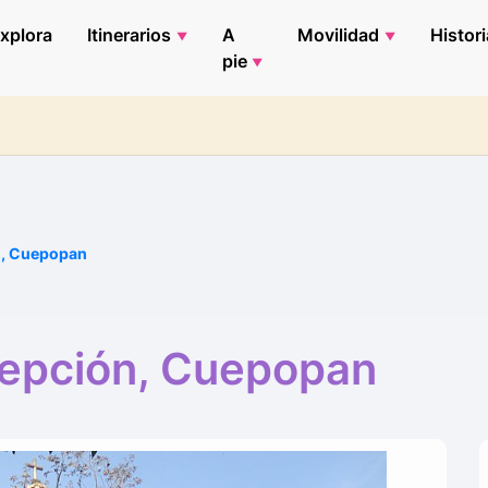
xplora
Itinerarios
A
Movilidad
Histori
pie
n, Cuepopan
cepción, Cuepopan