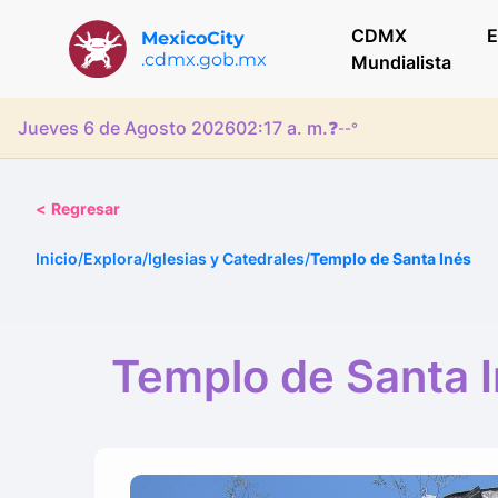
CDMX
E
MexicoCity
.cdmx.gob.mx
Mundialista
Jueves 6 de Agosto 2026
02:17 a. m.
❓
--°
<
Regresar
Inicio
/
Explora
/
Iglesias y Catedrales
/
Templo de Santa Inés
Templo de Santa 