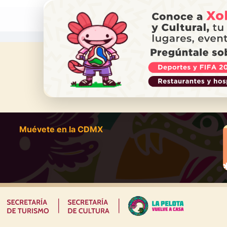
¿NECES
Ll
Muévete en la CDMX
|
|