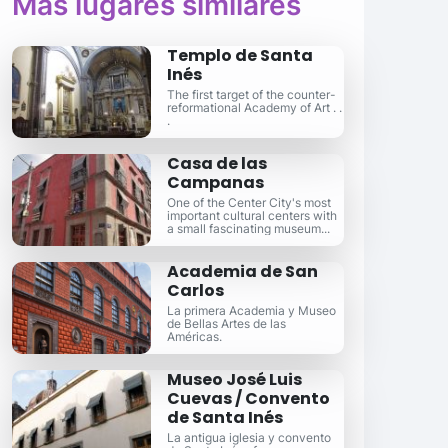
Más lugares similares
Templo de Santa
Inés
The first target of the counter-
reformational Academy of Art . .
.
Casa de las
Campanas
One of the Center City's most
important cultural centers with
a small fascinating museum...
Academia de San
Carlos
La primera Academia y Museo
de Bellas Artes de las
Américas.
Museo José Luis
Cuevas / Convento
de Santa Inés
La antigua iglesia y convento