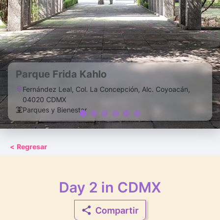
Parque Frida Kahlo
Fernández Leal, Col. La Concepción, Alc. Coyoacán,
04020 CDMX
Parques y Bienestar
<
Regresar
Day 2 in CDMX
Compartir