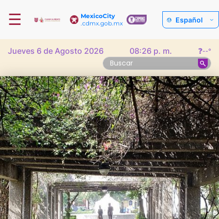
☰
MexicoCity
Español
.cdmx.gob.mx
Jueves 6 de Agosto 2026
08:26 p. m.
❓
--°