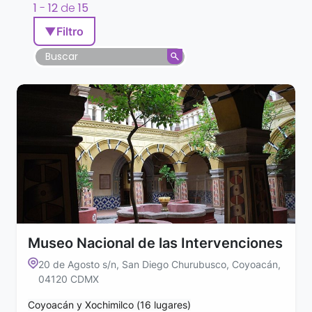
1
-
12
de
15
▼
Filtro
Museo Nacional de las Intervenciones
20 de Agosto s/n, San Diego Churubusco, Coyoacán,
04120 CDMX
Coyoacán y Xochimilco (16 lugares)