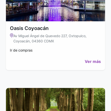
Oasis Coyoacán
Av Miguel Ángel de Quevedo 227, Oxtopulco,
Coyoacán, 04360 CDMX
Ir de compras
Ver más