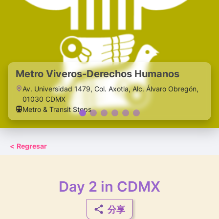
Metro Viveros-Derechos Humanos
Av. Universidad 1479, Col. Axotla, Alc. Álvaro Obregón,
01030 CDMX
Metro & Transit Stops
<
Regresar
Day 2 in CDMX
分享