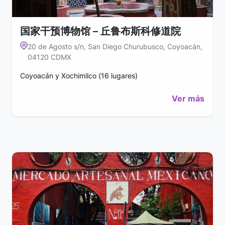
国家干预博物馆 – 丘鲁布斯科修道院
20 de Agosto s/n, San Diego Churubusco, Coyoacán,
04120 CDMX
Coyoacán y Xochimilco (16 lugares)
Ver más