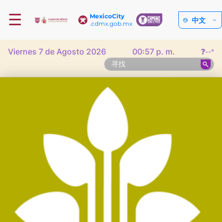
☰
MexicoCity
中文
.cdmx.gob.mx
Viernes 7 de Agosto 2026
00:57 p. m.
❓
--°