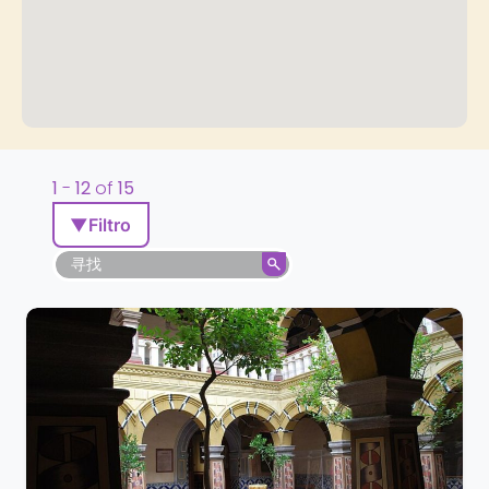
1
-
12
of
15
▼
Filtro