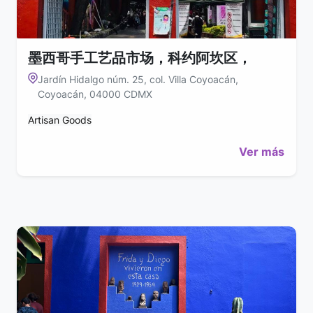
墨西哥手工艺品市场，科约阿坎区，
Jardín Hidalgo núm. 25, col. Villa Coyoacán,
Coyoacán, 04000 CDMX
Artisan Goods
Ver más