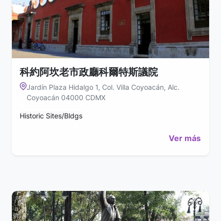
科約阿坎老市政廳科爾特斯議院
Jardín Plaza Hidalgo 1, Col. Villa Coyoacán, Alc.
Coyoacán 04000 CDMX
Historic Sites/Bldgs
Ver más