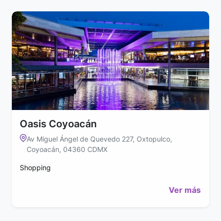
Oasis Coyoacán
Av Miguel Ángel de Quevedo 227, Oxtopulco,
Coyoacán, 04360 CDMX
Shopping
Ver más