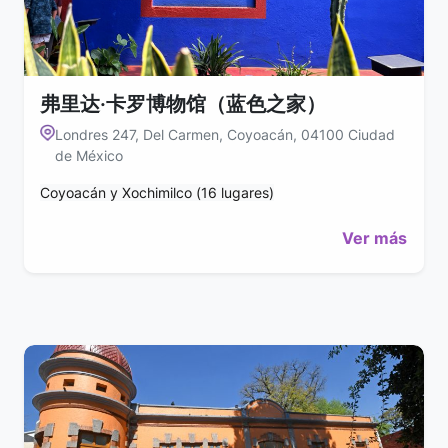
弗里达·卡罗博物馆（蓝色之家）
Londres 247, Del Carmen, Coyoacán, 04100 Ciudad
de México
Coyoacán y Xochimilco (16 lugares)
Ver más