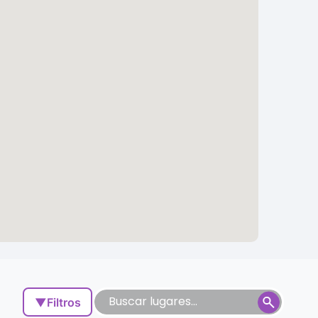
▼
Filtros