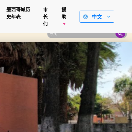
墨西哥城历
市
援
中文
史年表
长
助
们