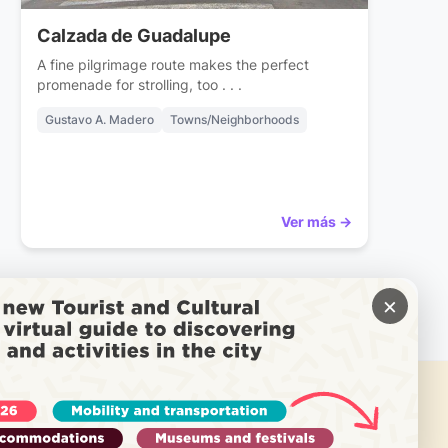
Calzada de Guadalupe
A fine pilgrimage route makes the perfect
promenade for strolling, too . . .
Gustavo A. Madero
Towns/Neighborhoods
Ver más →
×
需要帮助吗？
致电 Locatel