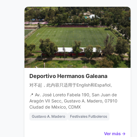
Deportivo Hermanos Galeana
对不起，此内容只适用于English和Español。
📍 Av. José Loreto Fabela 190, San Juan de
Aragón VII Secc, Gustavo A. Madero, 07910
Ciudad de México, CDMX
Gustavo A. Madero
Festivales Futboleros
Ver más →