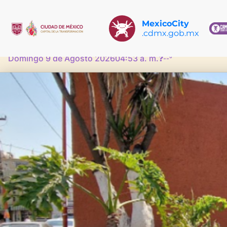
MexicoCity
.cdmx.gob.mx
Domingo 9 de Agosto 2026
04:53 a. m.
❓
--°