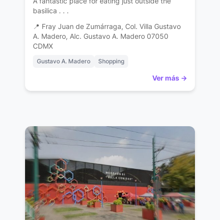
A fantastic place for eating just outside the
basilica . . .
📍 Fray Juan de Zumárraga, Col. Villa Gustavo
A. Madero, Alc. Gustavo A. Madero 07050
CDMX
Gustavo A. Madero
Shopping
Ver más →