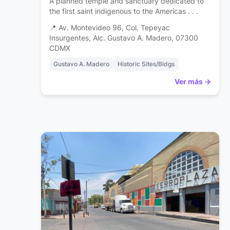
A planned temple and sanctuary dedicated to
the first saint indigenous to the Americas . . .
📍 Av. Montevideo 96, Col. Tepeyac
Insurgentes, Alc. Gustavo A. Madero, 07300
CDMX
Gustavo A. Madero
Historic Sites/Bldgs
Ver más →