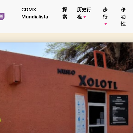
CDMX
探
历史行
步
移
Mundialista
索
程
行
动
性