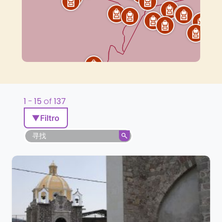
1
-
15
of
137
▼
Filtro