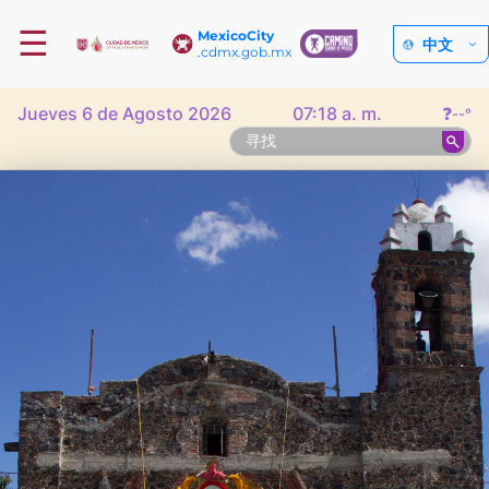
☰
MexicoCity
中文
.cdmx.gob.mx
Jueves 6 de Agosto 2026
07:18 a. m.
❓
--°