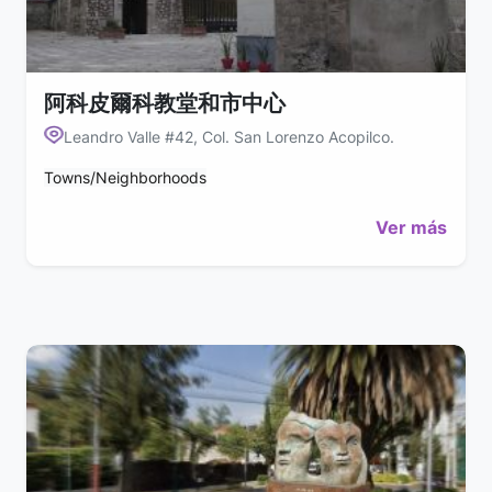
阿科皮爾科教堂和市中心
Leandro Valle #42, Col. San Lorenzo Acopilco.
Towns/Neighborhoods
Ver más