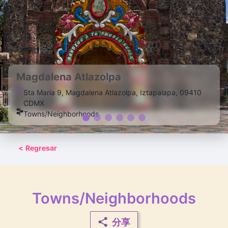
Magdalena Atlazolpa
Sta Maria 9, Magdalena Atlazolpa, Iztapalapa, 09410
CDMX
Towns/Neighborhoods
<
Regresar
Towns/Neighborhoods
分享