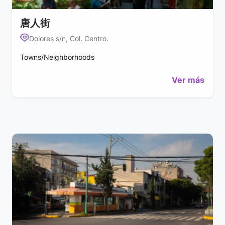
唐人街
Dolores s/n, Col. Centro.
Towns/Neighborhoods
Ver más