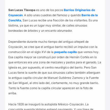
San Lucas Tlaxopa
es uno de los pocos
Barrios Originarios de
Coyoacán
. A sólo unas cuadras del famoso y querido
Barrio de la
Conchita
, San Lucas recibe una fracción de los visitantes. Es una
lástima, ya que es un lugar muy similar, de calles sinuosas
bordeadas de árboles y un encanto abrumador.
Dependiente durante mucho tiempo del antiguo altepetl de
Coyoacán, se cree que el antiguo barrio recibió un impulso con la
construcción en el siglo XVI de la
pequeña capilla
que vemos hoy.
Esa capilla mayor se construyó por orden de Hernán Cortés en lo
que entonces era una zona de maizales y pastos para el ganado. La
iglesia es, por supuesto, el centro neurálgico del barrio. Pero San
Lucas tiene la suerte de que sus sinuosas calles también alberguen
la antigua capilla circular de Manuel Gutiérrez Zamora y la Fuente
de San Miguel, al otro lado del, ciertamente, no muy grande barrio.
Tanto la fuente como la capilla circular aparecen en la foto de
arriba.
Hacia 1926 se inauguró la autopista México-Coyoacán. La
concurrida avenida Hidalgo estrenó pavimento. Y una línea de