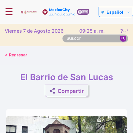
☰
MexicoCity
Español
.cdmx.gob.mx
Viernes 7 de Agosto 2026
09:25 a. m.
❓
--°
<
Regresar
El Barrio de San Lucas
Compartir