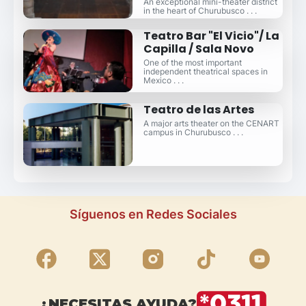
An exceptional mini-theater district
in the heart of Churubusco . . .
Teatro Bar "El Vicio"/ La
Capilla / Sala Novo
One of the most important
independent theatrical spaces in
Mexico . . .
Teatro de las Artes
A major arts theater on the CENART
campus in Churubusco . . .
Síguenos en Redes Sociales
¿NECESITAS AYUDA?