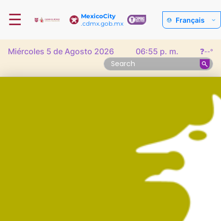
☰
MexicoCity
Français
.cdmx.gob.mx
Miércoles 5 de Agosto 2026
06:55 p. m.
❓
--°