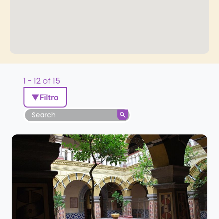
1
-
12
of
15
▼
Filtro