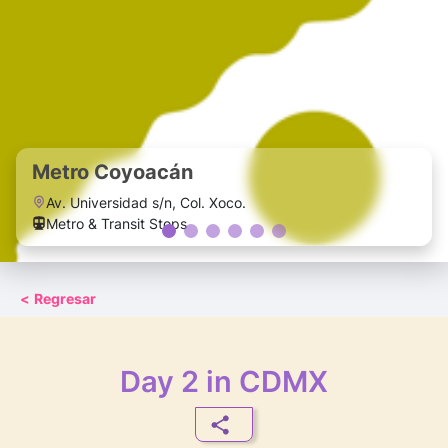
Metro Coyoacán
Av. Universidad s/n, Col. Xoco.
Metro & Transit Stops
<
Regresar
Day 2 in CDMX