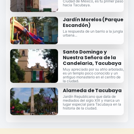
Ciudad de México, es tu primer paso
hacia Tacubaya.
Jardín Morelos (Parque
Escandón)
La respuesta de un barrio a la jungla
urbana...
Santo Domingo y
Nuestra Señora de la
Candelaria, Tacubaya
Muy apreciado por su atrio arbolado,
es un templo poco conocido y un
antiguo monasterio en el centro de
la ciudad.
Alameda de Tacubaya
Jardín Republicano que data de
mediados del siglo XIX y marca un
lugar especial para Tacubaya en la
historia de la ciudad.