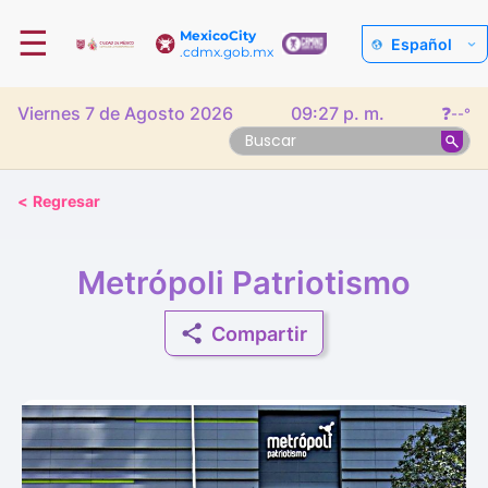
☰
MexicoCity
Español
.cdmx.gob.mx
Viernes 7 de Agosto 2026
09:27 p. m.
❓
--°
<
Regresar
Metrópoli Patriotismo
Compartir