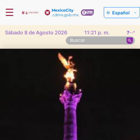
☰
MexicoCity
Español
.cdmx.gob.mx
Sábado 8 de Agosto 2026
11:21 p. m.
❓
--°