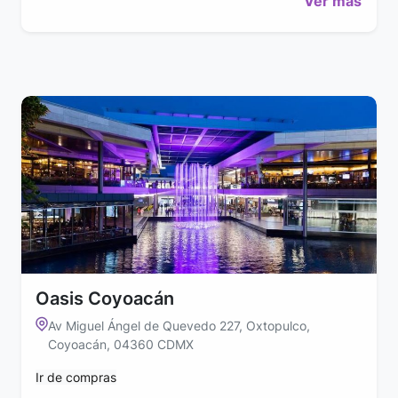
Ver más
Oasis Coyoacán
Av Miguel Ángel de Quevedo 227, Oxtopulco,
Coyoacán, 04360 CDMX
Ir de compras