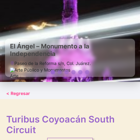
El Ángel – Monumento a la
Independencia
Paseo de la Reforma s/n, Col. Juárez.
Arte Público y Monumentos
<
Regresar
Turibus Coyoacán South
Circuit