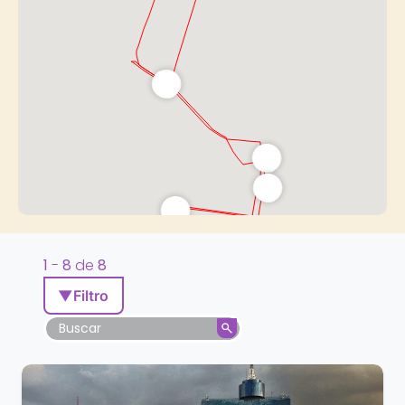
1
-
8
de
8
▼
Filtro