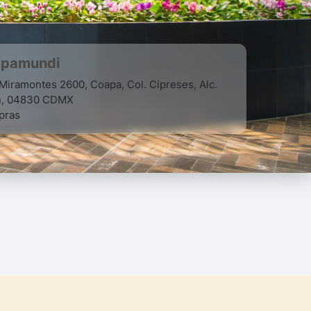
apamundi
Miramontes 2600, Coapa, Col. Cipreses, Alc.
n, 04830 CDMX
pras