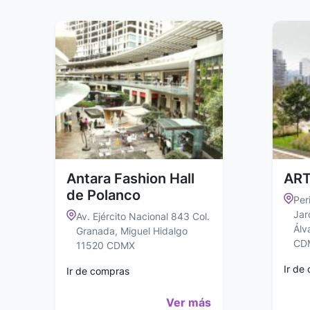
Antara Fashion Hall
ART
de Polanco
Per
Jar
Av. Ejército Nacional 843 Col.
Álv
Granada, Miguel Hidalgo
CD
11520 CDMX
Ir de
Ir de compras
Ver más