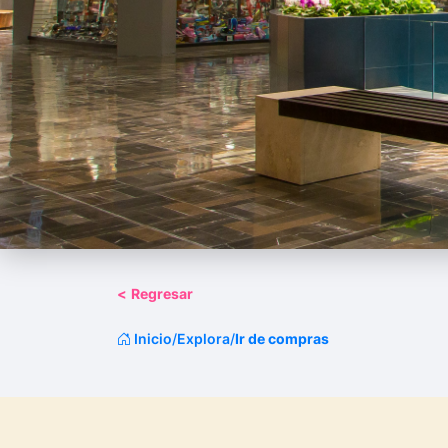
<
Regresar
Inicio
/
Explora
/
Ir de compras