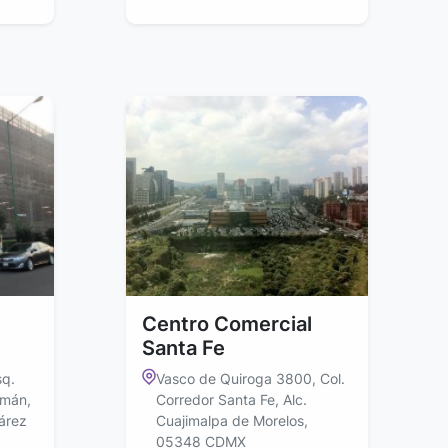
Centro Comercial
Santa Fe
sq.
Vasco de Quiroga 3800, Col.
emán,
Corredor Santa Fe, Alc.
uárez
Cuajimalpa de Morelos,
05348 CDMX