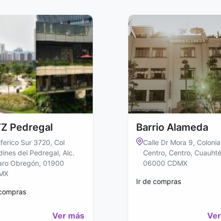
Z Pedregal
Barrio Alameda
iferico Sur 3720, Col
Calle Dr Mora 9, Colonia
dines del Pedregal, Alc.
Centro, Centro, Cuauht
aro Obregón, 01900
06000 CDMX
MX
Ir de compras
 compras
Ver más
Ver