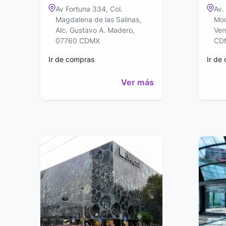
Av Fortuna 334, Col.
Av.
Magdalena de las Salinas,
Moc
Alc. Gustavo A. Madero,
Ven
07760 CDMX
CD
Ir de compras
Ir de
Ver más