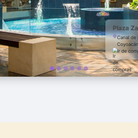
Plaza Z
Canal de 
Coyoacá
Ir de com