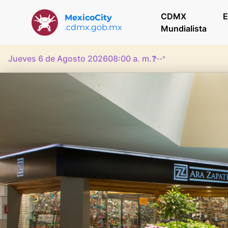
CDMX
E
MexicoCity
.cdmx.gob.mx
Mundialista
Jueves 6 de Agosto 2026
08:00 a. m.
❓
--°