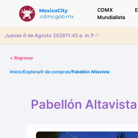
CDMX
E
MexicoCity
.cdmx.gob.mx
Mundialista
Jueves 6 de Agosto 2026
11:43 a. m.
❓
--°
<
Regresar
Inicio
/
Explora
/
Ir de compras
/
Pabellón Altavista
Pabellón Altavista