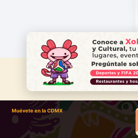
¿NECES
Ll
Muévete en la CDMX