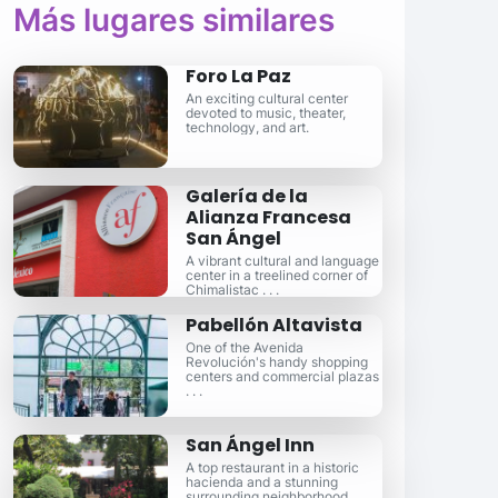
Más lugares similares
Foro La Paz
An exciting cultural center
devoted to music, theater,
technology, and art.
Galería de la
Alianza Francesa
San Ángel
A vibrant cultural and language
center in a treelined corner of
Chimalistac . . .
Pabellón Altavista
One of the Avenida
Revolución's handy shopping
centers and commercial plazas
. . .
San Ángel Inn
A top restaurant in a historic
hacienda and a stunning
surrounding neighborhood . . .