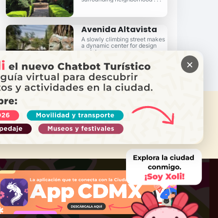
Avenida Altavista
A slowly climbing street makes
a dynamic center for design
and decor . . .
×
ITAS AYUDA?
ama a Locatel