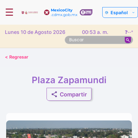
☰
MexicoCity
Español
.cdmx.gob.mx
Lunes 10 de Agosto 2026
00:53 a. m.
❓
--°
<
Regresar
Plaza Zapamundi
Compartir