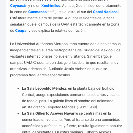
Coyoacán
y no en
Xochimilco
. Aun así, Xochimilco, concretamente
la zona de
Cuemanco
está justo al este, al sur del
Canal Nacional
.
Está literalmente a tiro de piedra. Algunos residentes de la zona
señalarán que el campus de la UAM está técnicamente en la zona
de
Coapa,
y eso explica la relativa confusión.
La Universidad Autónoma Metropolitana cuenta con cinco campus
independientes en el área metropolitana de Ciudad de México. Los
visitantes internacionales no suelen visitarlos. Sin embargo, el
campus UAM-X cuenta con dos galerías de arte que resultan muy
atractivas, además del Auditorio Jesús Víchez en el que se
programan frecuentes espectáculos.
La Sala Leopoldo Méndez
, en la planta baja del Edificio
Central, acoge exposiciones permanentes de artes visuales
de todo el país. La galería lleva el nombre del aclamado
artista gráfico Leopoldo Méndez (1902-1969).
La Sala Gilberto Aceves Navarro
se centra más en la
comunidad universitaria. Pero al tratarse de una comunidad
académica y artística muy fuerte, resulta igualmente popular
entre los visitantes. En estas páginas, Gilberto Aceves