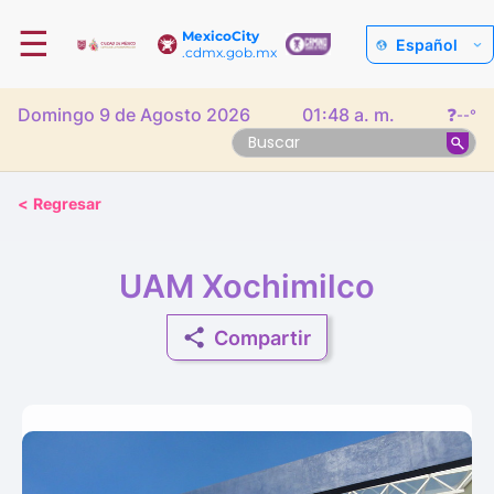
☰
MexicoCity
Español
.cdmx.gob.mx
Domingo 9 de Agosto 2026
01:48 a. m.
❓
--°
<
Regresar
UAM Xochimilco
Compartir