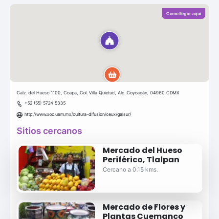
Como llegar aquí
Calz. del Hueso 1100, Coapa, Col. Villa Quietud, Alc. Coyoacán, 04960 CDMX
+52 (55) 5724 5335
http://www.xoc.uam.mx/cultura-difusion/ceux/galsur/
Sitios cercanos
Mercado del Hueso
Periférico, Tlalpan
Cercano a 0.15 kms.
Mercado de Flores y
Plantas Cuemanco