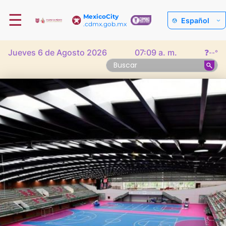
☰
MexicoCity
Español
.cdmx.gob.mx
Jueves 6 de Agosto 2026
07:09 a. m.
❓
--°