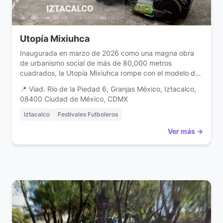
Utopía Mixiuhca
Inaugurada en marzo de 2026 como una magna obra
de urbanismo social de más de 80,000 metros
cuadrados, la Utopía Mixiuhca rompe con el modelo del
parque público tradicional para ofrecer instalaciones
📍 Viad. Río de la Piedad 6, Granjas México, Iztacalco,
deportivas, culturales y de salud de primer nivel, todas
08400 Ciudad de México, CDMX
de acceso completamente gratuito. Ubicada en la
colonia Granjas México, su infraestructura la perfila […]
Iztacalco
Festivales Futboleros
Ver más →