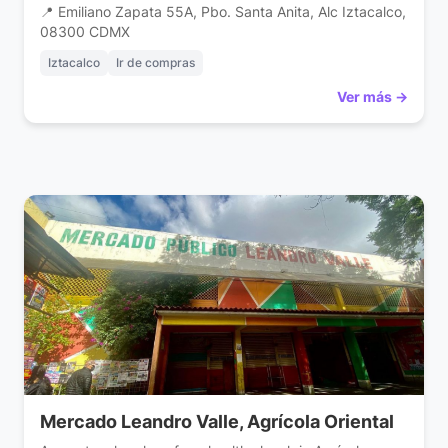
📍 Emiliano Zapata 55A, Pbo. Santa Anita, Alc Iztacalco,
asentamientos originales de Iztacalco, es posiblemente
08300 CDMX
el más conocido de los antiguos pueblos que rodeaban
Tenochtitlan. El mercado […]
Iztacalco
Ir de compras
Ver más →
Mercado Leandro Valle, Agrícola Oriental