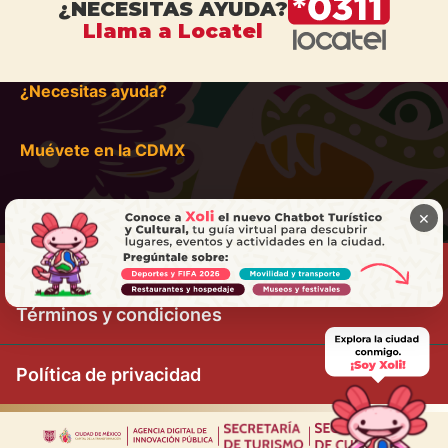
¿NECESITAS AYUDA?
Llama a Locatel
¿Necesitas ayuda?
Muévete en la CDMX
×
Términos y condiciones
Política de privacidad
|
|
|
|