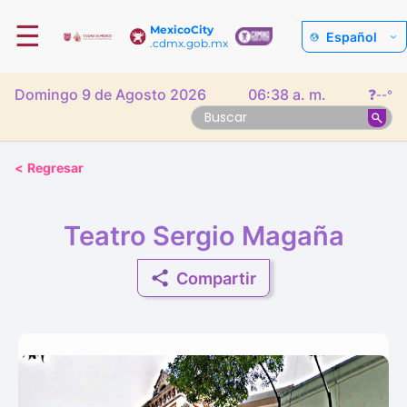
☰
MexicoCity
Español
.cdmx.gob.mx
Domingo 9 de Agosto 2026
06:38 a. m.
❓
--°
<
Regresar
Teatro Sergio Magaña
Compartir