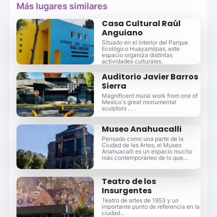
Más lugares similares
Casa Cultural Raúl
Anguiano
Situado en el interior del Parque
Ecológico Huayamilpas, este
espacio organiza distintas
actividades culturales.
Auditorio Javier Barros
Sierra
Magnificent mural work from one of
Mexico's great monumental
sculptors . . .
Museo Anahuacalli
Pensado como una parte de la
Ciudad de las Artes, el Museo
Anahuacalli es un espacio mucho
más contemporáneo de lo que
puedas imaginar.
Teatro de los
Insurgentes
Teatro de artes de 1953 y un
importante punto de referencia en la
ciudad...