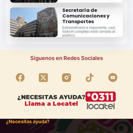
Secretaría de
Comunicaciones y
Transportes
Extraordinario e imponente, casi
todo el complejo está cerrado al
público.
Síguenos en Redes Sociales
¿NECESITAS AYUDA?
Llama a Locatel
¿Necesitas ayuda?