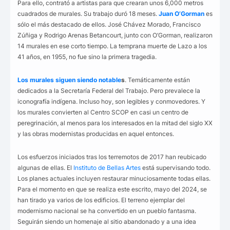
Para ello, contrató a artistas para que crearan unos 6,000 metros
cuadrados de murales. Su trabajo duró 18 meses.
Juan O’Gorman
es
sólo el más destacado de ellos. José Chávez Morado, Francisco
Zúñiga y Rodrigo Arenas Betancourt, junto con O’Gorman, realizaron
14 murales en ese corto tiempo. La temprana muerte de Lazo a los
41 años, en 1955, no fue sino la primera tragedia.
Los murales siguen siendo notable
s
. Temáticamente están
dedicados a la Secretaría Federal del Trabajo. Pero prevalece la
iconografía indígena. Incluso hoy, son legibles y conmovedores. Y
los murales convierten al Centro SCOP en casi un centro de
peregrinación, al menos para los interesados en la mitad del siglo XX
y las obras modernistas producidas en aquel entonces.
Los esfuerzos iniciados tras los terremotos de 2017 han reubicado
algunas de ellas. El
Instituto de Bellas Artes
está supervisando todo.
Los planes actuales incluyen restaurar minuciosamente todas ellas.
Para el momento en que se realiza este escrito, mayo del 2024, se
han tirado ya varios de los edificios. El terreno ejemplar del
modernismo nacional se ha convertido en un pueblo fantasma.
Seguirán siendo un homenaje al sitio abandonado y a una idea