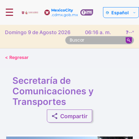
☰
MexicoCity
Español
.cdmx.gob.mx
Domingo 9 de Agosto 2026
06:16 a. m.
❓
--°
<
Regresar
Secretaría de
Comunicaciones y
Transportes
Compartir