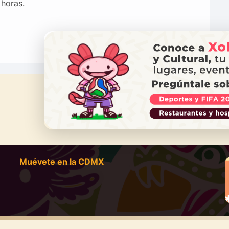
horas.
¿NECES
Ll
Muévete en la CDMX