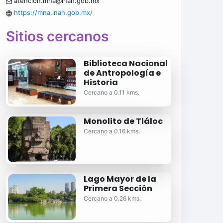
atencion.mna@inah.gob.mx
https://mna.inah.gob.mx/
Sitios cercanos
Biblioteca Nacional
de Antropología e
Historia
Cercano a 0.11 kms.
Monolito de Tláloc
Cercano a 0.16 kms.
Lago Mayor de la
Primera Sección
Cercano a 0.26 kms.