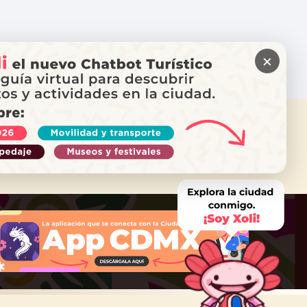
×
ITAS AYUDA?
ama a Locatel