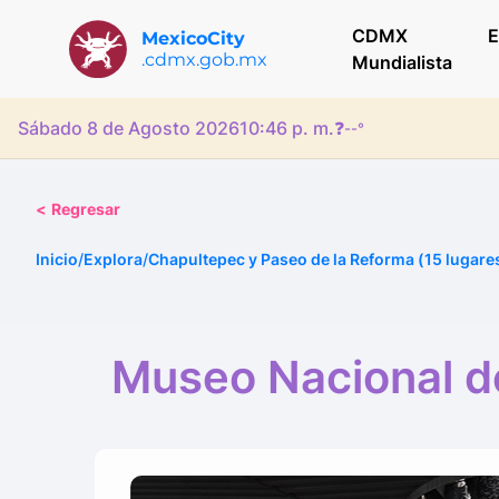
CDMX
E
MexicoCity
.cdmx.gob.mx
Mundialista
Sábado 8 de Agosto 2026
10:46 p. m.
❓
--°
<
Regresar
Inicio
/
Explora
/
Chapultepec y Paseo de la Reforma (15 lugare
Museo Nacional d