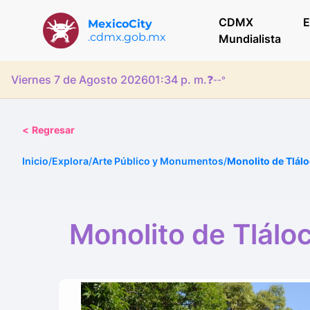
CDMX
E
MexicoCity
.cdmx.gob.mx
Mundialista
Viernes 7 de Agosto 2026
01:34 p. m.
❓
--°
<
Regresar
Inicio
/
Explora
/
Arte Público y Monumentos
/
Monolito de Tlálo
Monolito de Tlálo