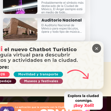
Probablemente el símbolo más
destacado de la Ciudad de
México, El Ángel siempre está
en medio de todo...
Auditorio Nacional
El Auditorio Nacional de
México para espectáculos,
ópera y todo tipo de música...
×
ITAS AYUDA?
ama a Locatel