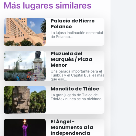
Más lugares similares
Palacio de Hierro
Polanco
La lujosa inclinación comercial
de Polanco...
Plazuela del
Marqués / Plaza
Menor
Una parada importante para el
Turibús y el Capital Bus, es más
que eso...
Monolito de Tláloc
La gran jugada de Tlaloc del
EdoMex nunca se ha olvidado.
El Ángel -
Monumento a la
Independencia