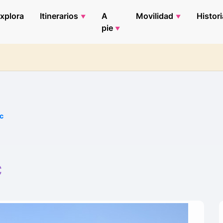
xplora
Itinerarios
A
Movilidad
Histori
pie
c
c