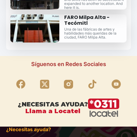
expanded to another location. And
here it is.
FARO Milpa Alta -
Tecómitl
Una de las fábricas de artes y
habilidades más queridas de la
ciudad, FARO Milpa Alta.
Síguenos en Redes Sociales
¿NECESITAS AYUDA?
Llama a Locatel
¿Necesitas ayuda?