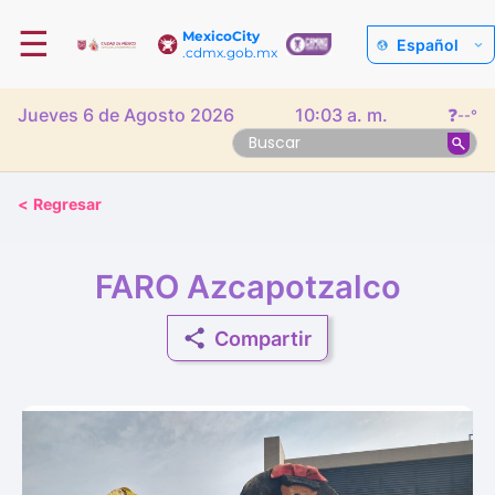
☰
MexicoCity
Español
.cdmx.gob.mx
Jueves 6 de Agosto 2026
10:03 a. m.
❓
--°
<
Regresar
FARO Azcapotzalco
Compartir