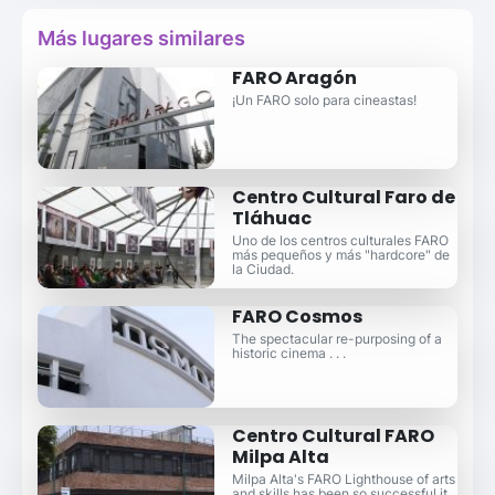
Más lugares similares
FARO Aragón
¡Un FARO solo para cineastas!
Centro Cultural Faro de
Tláhuac
Uno de los centros culturales FARO
más pequeños y más "hardcore" de
la Ciudad.
FARO Cosmos
The spectacular re-purposing of a
historic cinema . . .
Centro Cultural FARO
Milpa Alta
Milpa Alta's FARO Lighthouse of arts
and skills has been so successful it