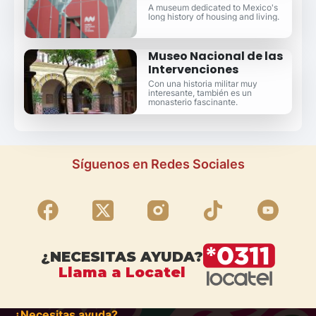
A museum dedicated to Mexico's
long history of housing and living.
Museo Nacional de las
Intervenciones
Con una historia militar muy
interesante, también es un
monasterio fascinante.
Síguenos en Redes Sociales
¿NECESITAS AYUDA?
Llama a Locatel
¿Necesitas ayuda?