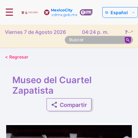
☰
MexicoCity
Español
.cdmx.gob.mx
Viernes 7 de Agosto 2026
04:24 p. m.
❓
--°
<
Regresar
Museo del Cuartel
Zapatista
Compartir