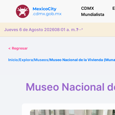
CDMX
E
MexicoCity
.cdmx.gob.mx
Mundialista
Jueves 6 de Agosto 2026
08:01 a. m.
❓
--°
<
Regresar
Inicio
/
Explora
/
Museos
/
Museo Nacional de la Vivienda (Muna
Museo Nacional de