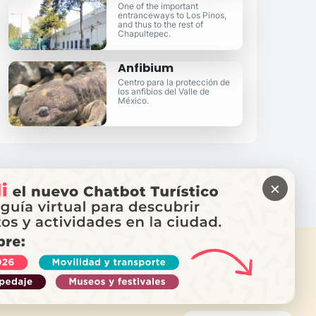
One of the important
entranceways to Los Pinos,
and thus to the rest of
Chapultepec.
Anfibium
Centro para la protección de
los anfibios del Valle de
México.
×
ITAS AYUDA?
ama a Locatel