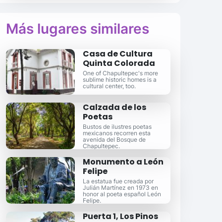
Más lugares similares
Casa de Cultura
Quinta Colorada
One of Chapultepec's more
sublime historic homes is a
cultural center, too.
Calzada de los
Poetas
Bustos de ilustres poetas
mexicanos recorren esta
avenida del Bosque de
Chapultepec.
Monumento a León
Felipe
La estatua fue creada por
Julián Martínez en 1973 en
honor al poeta español León
Felipe.
Puerta 1, Los Pinos