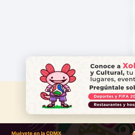
¿NECES
Ll
Muévete en la CDMX