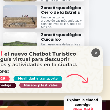
Zona Arqueológica
Cerro de la Estrella
Una de las zonas
arqueológicas más antiguas y
significativas de la Ciudad de
México.
Zona Arqueológica
Cuicuilco
Un museo, una de las únicas
pirámides redondas del país y
una historia profunda y
×
extensa, Cuicuilco es un sitio
imperdible.
ITAS AYUDA?
ama a Locatel