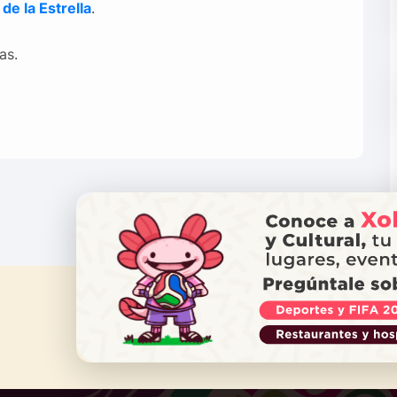
de la Estrella
.
as.
¿NECES
Ll