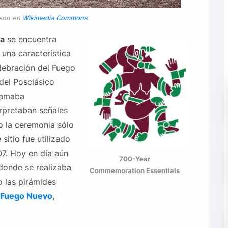
ason en
Wikimedia Commons
.
la
se encuentra
una característica
lebración del Fuego
del Posclásico
lamaba
rpretaban señales
o la ceremonia sólo
sitio fue utilizado
07. Hoy en día aún
700-Year
 donde se realizaba
Commemoration Essentials
 las pirámides
 Fuego Nuevo
,