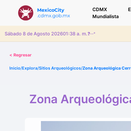
CDMX
E
MexicoCity
.cdmx.gob.mx
Mundialista
Sábado 8 de Agosto 2026
01:38 a. m.
❓
--°
<
Regresar
Inicio
/
Explora
/
Sitios Arqueológicos
/
Zona Arqueológica Cerro
Zona Arqueológica