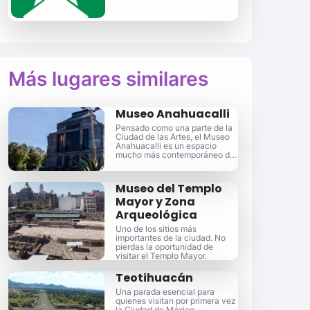
Más lugares similares
Museo Anahuacalli
Pensado como una parte de la
Ciudad de las Artes, el Museo
Anahuacalli es un espacio
mucho más contemporáneo de
lo que puedas imaginar.
Museo del Templo
Mayor y Zona
Arqueológica
Uno de los sitios más
importantes de la ciudad. No
pierdas la oportunidad de
visitar el Templo Mayor.
Teotihuacán
Una parada esencial para
quienes visitan por primera vez
la Ciudad de México.