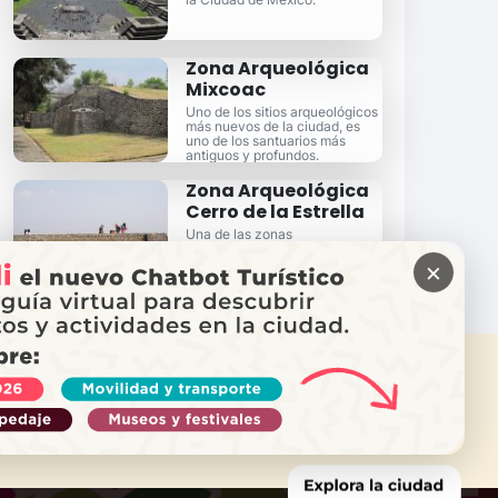
Zona Arqueológica
Mixcoac
Uno de los sitios arqueológicos
más nuevos de la ciudad, es
uno de los santuarios más
antiguos y profundos.
Zona Arqueológica
Cerro de la Estrella
Una de las zonas
arqueológicas más antiguas y
significativas de la Ciudad de
×
México.
ITAS AYUDA?
ama a Locatel