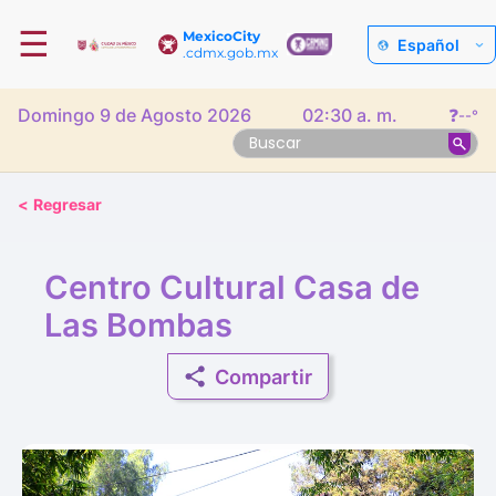
☰
MexicoCity
Español
.cdmx.gob.mx
Domingo 9 de Agosto 2026
02:30 a. m.
❓
--°
<
Regresar
Centro Cultural Casa de
Las Bombas
Compartir