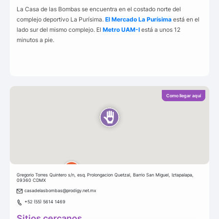
La Casa de las Bombas se encuentra en el costado norte del
complejo deportivo La Purísima.
El Mercado La Purísima
está en el
lado sur del mismo complejo. El
Metro UAM-I
está a unos 12
minutos a pie.
Como llegar aquí
Gregorio Torres Quintero s/n, esq. Prolongacion Quetzal, Barrio San Miguel, Iztapalapa,
09360 CDMX
casadelasbombas@prodigy.net.mx
+52 (55) 5614 1469
Sitios cercanos