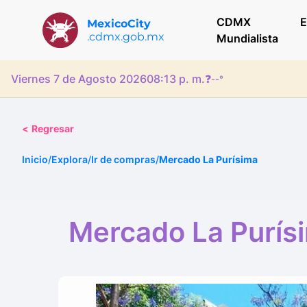
CDMX
E
MexicoCity
.cdmx.gob.mx
Mundialista
Viernes 7 de Agosto 2026
08:13 p. m.
❓
--°
<
Regresar
Inicio
/
Explora
/
Ir de compras
/
Mercado La Purísima
Mercado La Purís