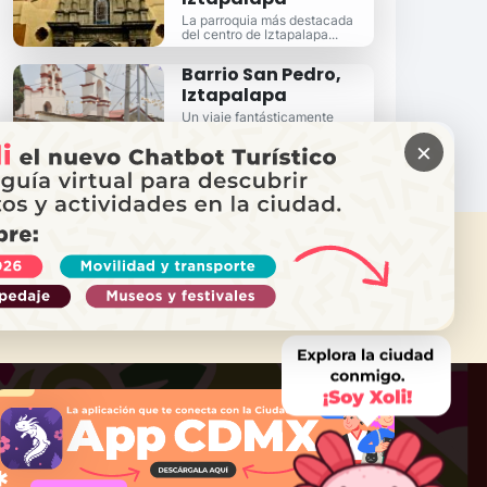
La parroquia más destacada
del centro de Iztapalapa...
Barrio San Pedro,
Iztapalapa
Un viaje fantásticamente
colorido al Centro Histórico de
×
Iztapalapa...
ITAS AYUDA?
ama a Locatel