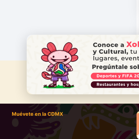
¿NECES
Ll
Muévete en la CDMX