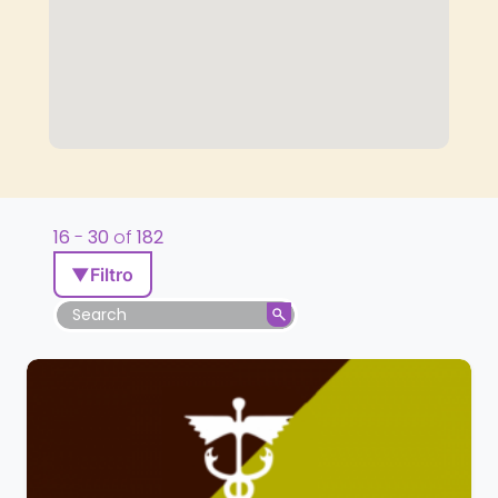
16
-
30
of
182
▼
Filtro