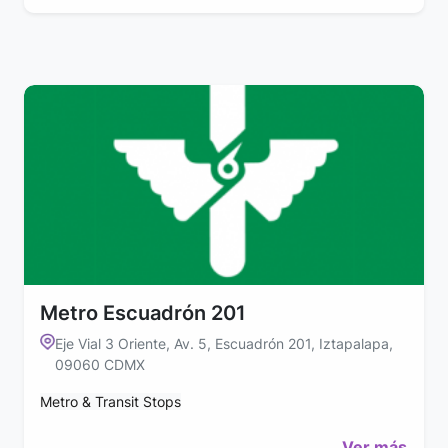
Metro Escuadrón 201
Eje Vial 3 Oriente, Av. 5, Escuadrón 201, Iztapalapa,
09060 CDMX
Metro & Transit Stops
Ver más