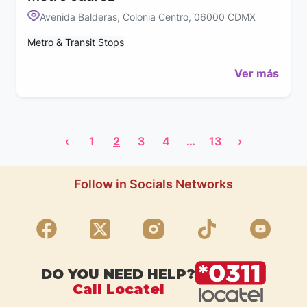
Avenida Balderas, Colonia Centro, 06000 CDMX
Metro & Transit Stops
Ver más
‹
1
2
3
4
…
13
›
Follow in Socials Networks
DO YOU NEED HELP?
Call Locatel