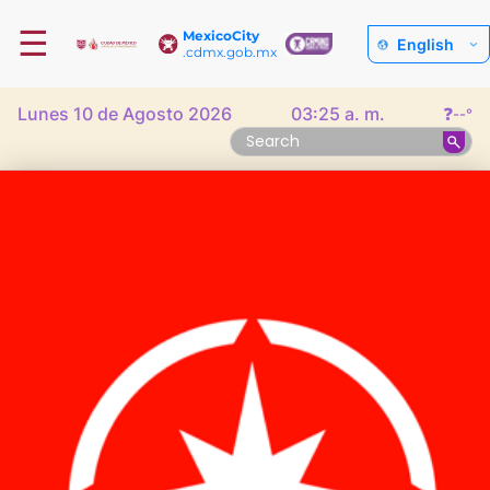
☰
MexicoCity
English
.cdmx.gob.mx
Lunes 10 de Agosto 2026
03:25 a. m.
❓
--°