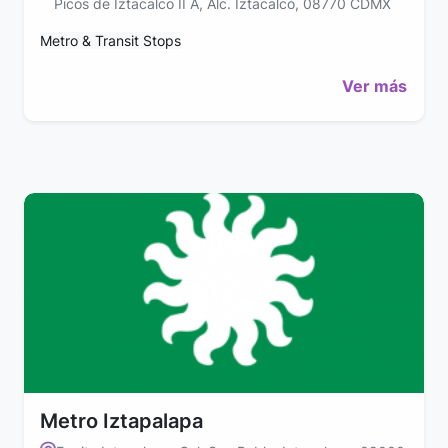
Picos de Iztacalco II A, Alc. Iztacalco, 08770 CDMX
Metro & Transit Stops
Ver más
Metro Iztapalapa