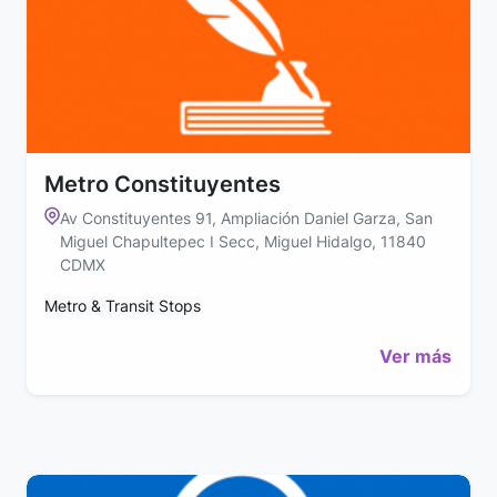
Metro Constituyentes
Av Constituyentes 91, Ampliación Daniel Garza, San
Miguel Chapultepec I Secc, Miguel Hidalgo, 11840
CDMX
Metro & Transit Stops
Ver más