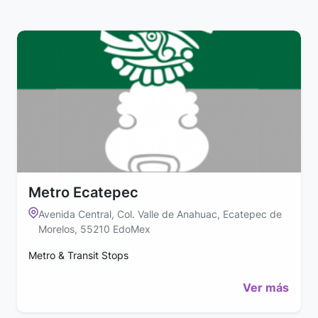
Metro Ecatepec
Avenida Central, Col. Valle de Anahuac, Ecatepec de
Morelos, 55210 EdoMex
Metro & Transit Stops
Ver más