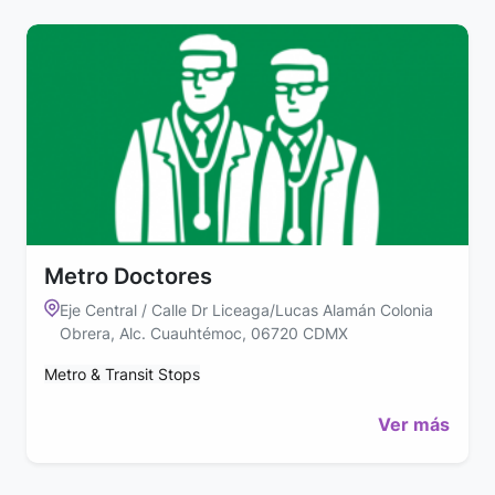
Metro Doctores
Eje Central / Calle Dr Liceaga/Lucas Alamán Colonia
Obrera, Alc. Cuauhtémoc, 06720 CDMX
Metro & Transit Stops
Ver más