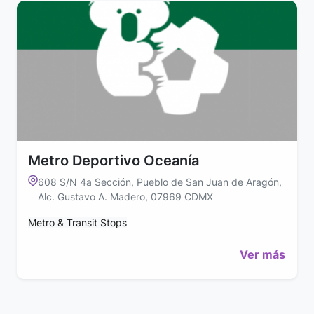
Metro Deportivo Oceanía
608 S/N 4a Sección, Pueblo de San Juan de Aragón,
Alc. Gustavo A. Madero, 07969 CDMX
Metro & Transit Stops
Ver más