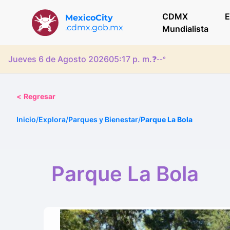
CDMX
E
MexicoCity
.cdmx.gob.mx
Mundialista
Jueves 6 de Agosto 2026
05:17 p. m.
❓
--°
<
Regresar
Inicio
/
Explora
/
Parques y Bienestar
/
Parque La Bola
Parque La Bola