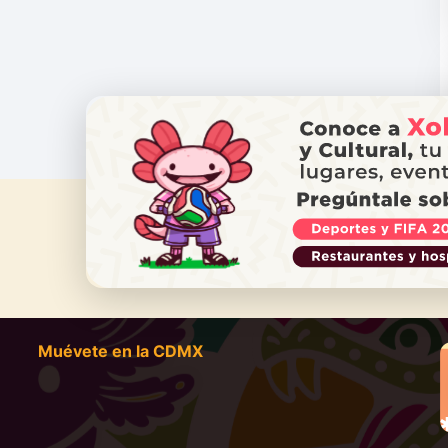
¿NECES
Ll
Muévete en la CDMX