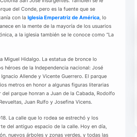
 Colonia San José Insurgentes. También se le
rque del Conde, pero es la fuente que se
canía con la
Iglesia Emperatriz de América
, lo
anece en la mente de la mayoría de los usuarios
ónica, a la iglesia también se le conoce como “La
 a Miguel Hidalgo. La estatua de bronce lo
s héroes de la Independencia nacional: José
Ignacio Allende y Vicente Guerrero. El parque
os metros en honor a algunas figuras literarias
 del parque honran a Juan de la Cabada, Rodolfo
 Revueltas, Juan Rulfo y Josefina Vicens.
18. La calle que lo rodea se estrechó y los
te del antiguo espacio de la calle. Hoy en día,
ón, nuevos árboles y zonas verdes, y todas las