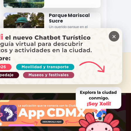
Parque Mariscal
Sucre
Un querido parque en el
corazón de la colonia Del
×
Valle...
ITAS AYUDA?
ama a Locatel