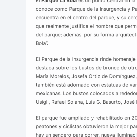
El
Parque La Bola
es un punto central en la
conoce como Parque de la Insurgencia y Pa
encuentra en el centro del parque, y su cer
que realmente justifica el nombre que perm
del parque; además, por su forma arquitect
Bola”.
El Parque de la Insurgencia rinde homenaje
destaca sobre los bustos de bronce de otro
María Morelos, Josefa Ortiz de Domínguez, 
también está adornado con estatuas de vari
mexicanas. Los bustos colocados alrededor
Usigli, Rafael Solana, Luis G. Basurto, José
El parque fue ampliado y rehabilitado en 20
peatones y ciclistas obtuvieron la mejor par
hay un sendero para correr, nueva iluminaci