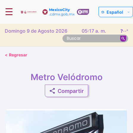
☰
MexicoCity
Español
.cdmx.gob.mx
Domingo 9 de Agosto 2026
05:17 a. m.
❓
--°
<
Regresar
Metro Velódromo
Compartir