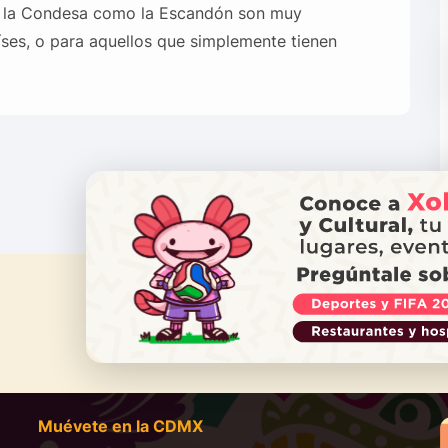
to la Condesa como la Escandón son muy
aíses, o para aquellos que simplemente tienen
¿NECES
Ll
Muévete en la CDMX