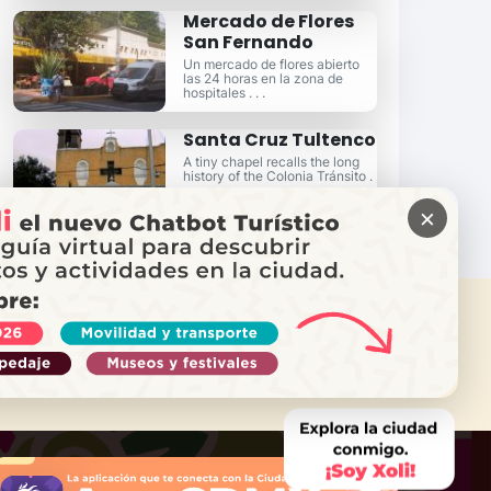
Mercado de Flores
San Fernando
Un mercado de flores abierto
las 24 horas en la zona de
hospitales . . .
Santa Cruz Tultenco
A tiny chapel recalls the long
history of the Colonia Tránsito .
. .
×
ITAS AYUDA?
ama a Locatel