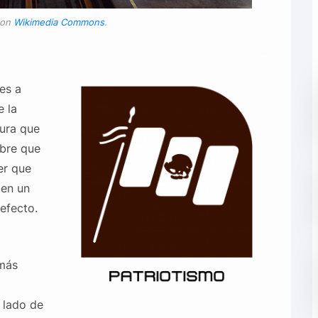
 on
Wikimedia Commons
.
__
es a
 la
ura que
bre que
er que
 en un
efecto.
 más
 lado de