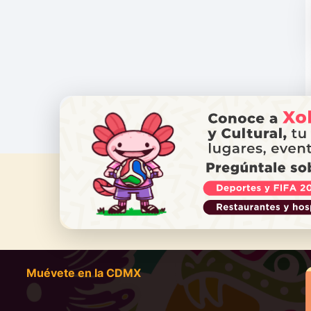
¿NECES
Ll
Muévete en la CDMX