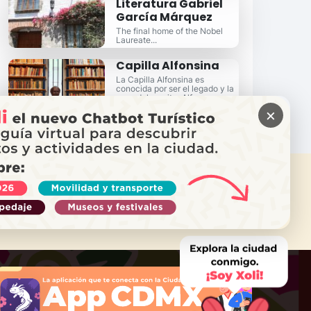
Literatura Gabriel
García Márquez
The final home of the Nobel
Laureate...
Capilla Alfonsina
La Capilla Alfonsina es
conocida por ser el legado y la
casa del escritor Alfonso
Reyes.
×
ITAS AYUDA?
ama a Locatel