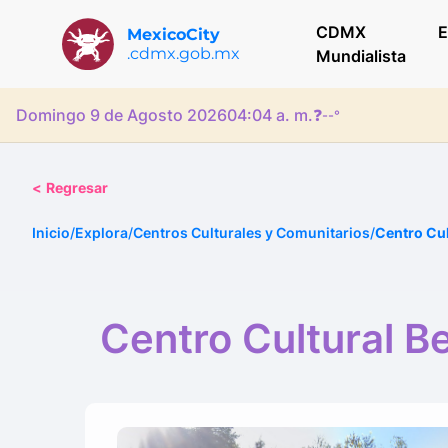
CDMX
E
MexicoCity
.cdmx.gob.mx
Mundialista
Domingo 9 de Agosto 2026
04:04 a. m.
❓
--°
<
Regresar
Inicio
/
Explora
/
Centros Culturales y Comunitarios
/
Centro Cul
Centro Cultural B