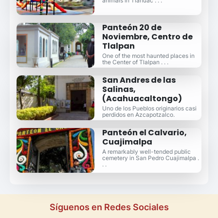
animals in Tláhuac . . .
Panteón 20 de
Noviembre, Centro de
Tlalpan
One of the most haunted places in
the Center of Tlalpan . . .
San Andres de las
Salinas,
(Acahuacaltongo)
Uno de los Pueblos originarios casi
perdidos en Azcapotzalco.
Panteón el Calvario,
Cuajimalpa
A remarkably well-tended public
cemetery in San Pedro Cuajimalpa .
. .
Síguenos en Redes Sociales