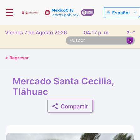
☰
MexicoCity
Español
.cdmx.gob.mx
Viernes 7 de Agosto 2026
04:17 p. m.
❓
--°
<
Regresar
Mercado Santa Cecilia,
Tláhuac
Compartir