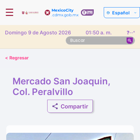
☰
MexicoCity
Español
.cdmx.gob.mx
Domingo 9 de Agosto 2026
01:50 a. m.
❓
--°
<
Regresar
Mercado San Joaquin,
Col. Peralvillo
Compartir