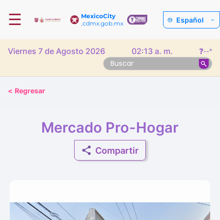
☰
MexicoCity
Español
.cdmx.gob.mx
Viernes 7 de Agosto 2026
02:13 a. m.
❓
--°
<
Regresar
Mercado Pro-Hogar
Compartir