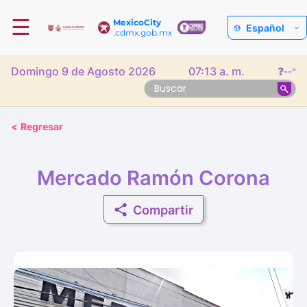
☰
MexicoCity
Español
.cdmx.gob.mx
Domingo 9 de Agosto 2026
07:13 a. m.
❓
--°
<
Regresar
Mercado Ramón Corona
Compartir