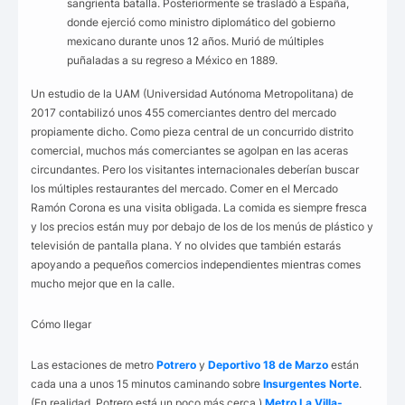
sangrienta batalla. Posteriormente se trasladó a España,
donde ejerció como ministro diplomático del gobierno
mexicano durante unos 12 años. Murió de múltiples
puñaladas a su regreso a México en 1889.
Un estudio de la UAM (Universidad Autónoma Metropolitana) de
2017 contabilizó unos 455 comerciantes dentro del mercado
propiamente dicho. Como pieza central de un concurrido distrito
comercial, muchos más comerciantes se agolpan en las aceras
circundantes. Pero los visitantes internacionales deberían buscar
los múltiples restaurantes del mercado. Comer en el Mercado
Ramón Corona es una visita obligada. La comida es siempre fresca
y los precios están muy por debajo de los de los menús de plástico y
televisión de pantalla plana. Y no olvides que también estarás
apoyando a pequeños comercios independientes mientras comes
mucho mejor que en la calle.
Cómo llegar
Las estaciones de metro
Potrero
y
Deportivo 18 de Marzo
están
cada una a unos 15 minutos caminando sobre
Insurgentes Norte
.
(En realidad, Potrero está un poco más cerca.)
Metro La Villa-