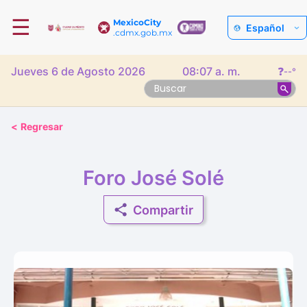
☰
MexicoCity
Español
.cdmx.gob.mx
Jueves 6 de Agosto 2026
08:07 a. m.
❓
--°
<
Regresar
Foro José Solé
Compartir