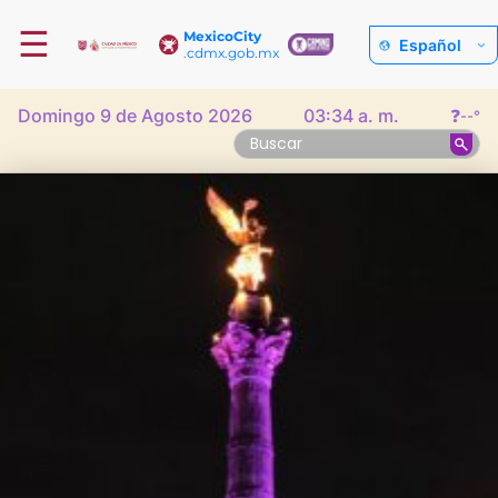
☰
MexicoCity
Español
.cdmx.gob.mx
Domingo 9 de Agosto 2026
03:34 a. m.
❓
--°