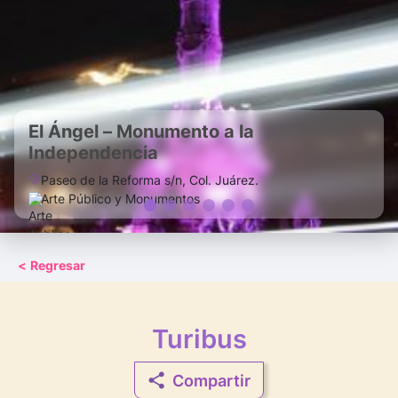
El Ángel – Monumento a la
Independencia
Paseo de la Reforma s/n, Col. Juárez.
Arte Público y Monumentos
<
Regresar
Turibus
Compartir