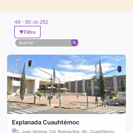
46
-
60
de
252
▼
Filtro
Explanada Cuauhtémoc
C. Juan Aldama, Col. Buenavista, Alc. Cuauhtémoc,