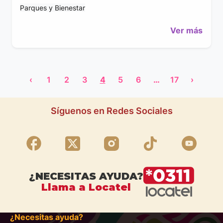
Parques y Bienestar
Ver más
‹
1
2
3
4
5
6
…
17
›
Síguenos en Redes Sociales
¿NECESITAS AYUDA?
Llama a Locatel
¿Necesitas ayuda?