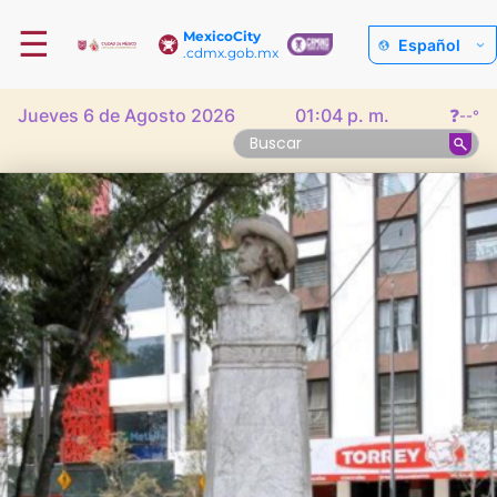
☰
MexicoCity
Español
.cdmx.gob.mx
Jueves 6 de Agosto 2026
01:04 p. m.
❓
--°