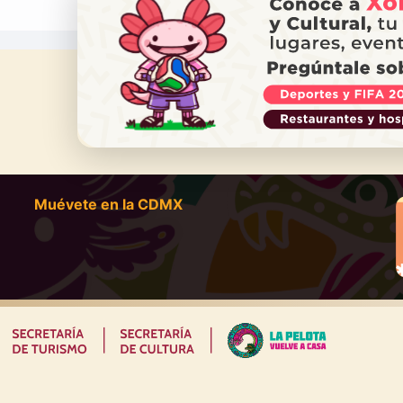
¿NECES
Ll
Muévete en la CDMX
|
|