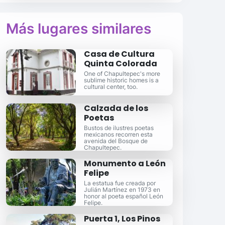
Más lugares similares
Casa de Cultura
Quinta Colorada
One of Chapultepec's more
sublime historic homes is a
cultural center, too.
Calzada de los
Poetas
Bustos de ilustres poetas
mexicanos recorren esta
avenida del Bosque de
Chapultepec.
Monumento a León
Felipe
La estatua fue creada por
Julián Martínez en 1973 en
honor al poeta español León
Felipe.
Puerta 1, Los Pinos