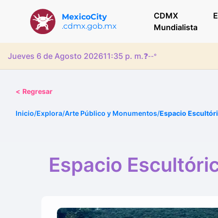
CDMX
E
MexicoCity
.cdmx.gob.mx
Mundialista
Jueves 6 de Agosto 2026
11:35 p. m.
❓
--°
<
Regresar
Inicio
/
Explora
/
Arte Público y Monumentos
/
Espacio Escultór
Espacio Escultóri