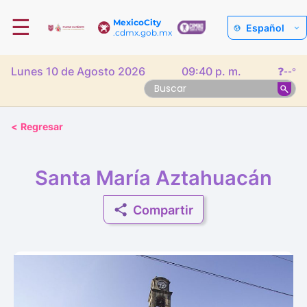
☰
MexicoCity
Español
.cdmx.gob.mx
Lunes 10 de Agosto 2026
09:40 p. m.
❓
--°
<
Regresar
Santa María Aztahuacán
Compartir