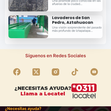
Una pirámide poco conocida en las
afueras de la ciudad...
Lavaderos de San
Pedro, Aztahuacan
Una visión sorprendente del pasado
más profundo de Iztapalapa...
Síguenos en Redes Sociales
¿NECESITAS AYUDA?
Llama a Locatel
¿Necesitas ayuda?