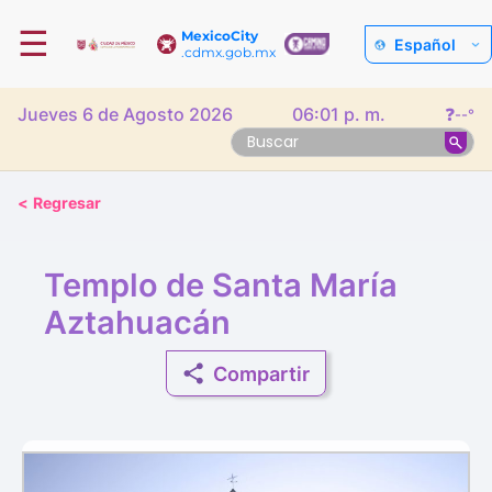
☰
MexicoCity
Español
.cdmx.gob.mx
Jueves 6 de Agosto 2026
06:01 p. m.
❓
--°
<
Regresar
Templo de Santa María
Aztahuacán
Compartir