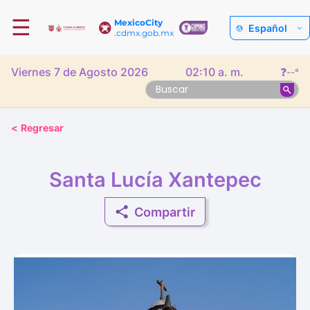
☰
MexicoCity
Español
.cdmx.gob.mx
Viernes 7 de Agosto 2026
02:10 a. m.
❓
--°
<
Regresar
Santa Lucía Xantepec
Compartir