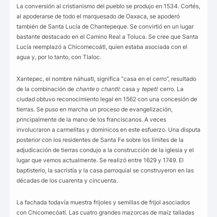
La conversión al cristianismo del pueblo se produjo en 1534. Cortés,
al apoderarse de todo el marquesado de Oaxaca, se apoderó
también de Santa Lucía de Chantepeque. Se convirtió en un lugar
bastante destacado en el Camino Real a Toluca. Se cree que Santa
Lucía reemplazó a Chicomecoátl, quien estaba asociada con el
agua y, por lo tanto, con Tlaloc.
Xantepec, el nombre náhuatl, significa “casa en el cerro”, resultado
de la combinación de
chante
o
chantli
: casa y
tepetl
: cerro. La
ciudad obtuvo reconocimiento legal en 1562 con una concesión de
tierras. Se puso en marcha un proceso de evangelización,
principalmente de la mano de los franciscanos. A veces
involucraron a carmelitas y dominicos en este esfuerzo. Una disputa
posterior con los residentes de Santa Fe sobre los límites de la
adjudicación de tierras condujo a la construcción de la iglesia y el
lugar que vemos actualmente. Se realizó entre 1629 y 1749. El
baptisterio, la sacristía y la casa parroquial se construyeron en las
décadas de los cuarenta y cincuenta.
La fachada todavía muestra frijoles y semillas de frijol asociados
con Chicomecóatl. Las cuatro grandes mazorcas de maíz talladas