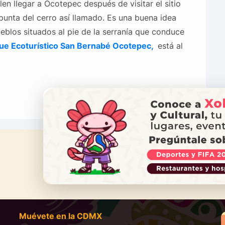
en llegar a Ocotepec después de visitar el sitio
 punta del cerro así llamado. Es una buena idea
eblos situados al pie de la serranía que conduce
que Ecoturístico San Bernabé Ocotepec,
está al
¿NECES
Ll
Muévete en la CDMX