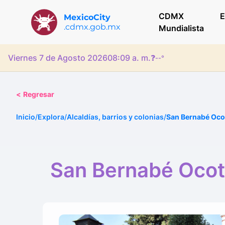
CDMX
E
MexicoCity
.cdmx.gob.mx
Mundialista
Viernes 7 de Agosto 2026
08:09 a. m.
❓
--°
<
Regresar
Inicio
/
Explora
/
Alcaldías, barrios y colonias
/
San Bernabé Oco
San Bernabé Oco