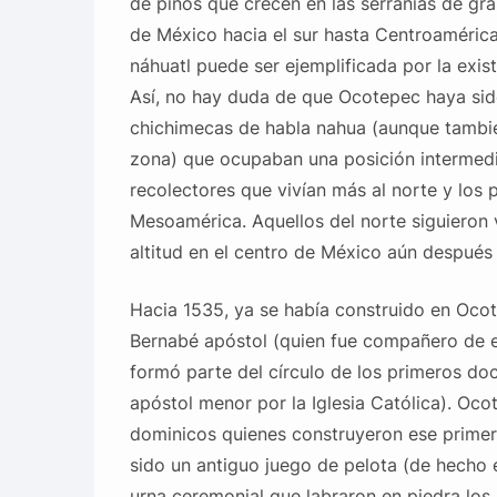
de pinos que crecen en las serranías de gra
de México hacia el sur hasta Centroamérica
náhuatl puede ser ejemplificada por la exi
Así, no hay duda de que Ocotepec haya sid
chichimecas de habla nahua (aunque tambié
zona) que ocupaban una posición intermedi
recolectores que vivían más al norte y los 
Mesoamérica. Aquellos del norte siguieron
altitud en el centro de México aún después 
Hacia 1535, ya se había construido en Ocot
Bernabé apóstol (quien fue compañero de e
formó parte del círculo de los primeros d
apóstol menor por la Iglesia Católica). Ocot
dominicos quienes construyeron ese primer 
sido un antiguo juego de pelota (de hecho e
urna ceremonial que labraron en piedra los 