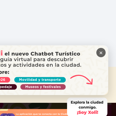
×
ITAS AYUDA?
ama a Locatel