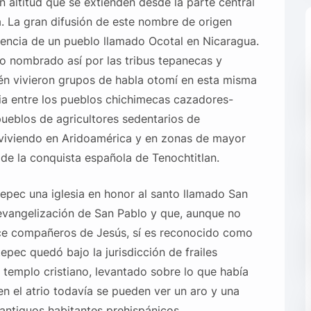
n altitud que se extienden desde la parte central
. La gran difusión de este nombre de origen
stencia de un pueblo llamado Ocotal en Nicaragua.
o nombrado así por las tribus tepanecas y
n vivieron grupos de habla otomí en esta misma
a entre los pueblos chichimecas cazadores-
pueblos de agricultores sedentarios de
 viviendo en Aridoamérica y en zonas de mayor
de la conquista española de Tenochtitlan.
epec una iglesia en honor al santo llamado San
vangelización de San Pablo y que, aunque no
oce compañeros de Jesús, sí es reconocido como
epec quedó bajo la jurisdicción de frailes
templo cristiano, levantado sobre lo que había
n el atrio todavía se pueden ver un aro y una
antiguos habitantes prehispánicos.