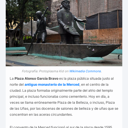
Fotografía: Protoplasma Kid on
Wikimedia Commons
.
La
P
laza
Alonso García Bravo
es la plaza pública situada justo al
norte del
antiguo monasterio de la Merced
, en el centro de la
ciudad. La plaza formaba originalmente parte del atrio del templo
principal, e incluso funcionaba como cementerio. Hoy en día, a
veces se llama erróneamente Plaza de la Belleza, o incluso, Plaza
de las Uñas, por las docenas de salones de belleza y de uñas que se
concentran en las aceras circundantes.
El convento de la Merced funcionó al sur de la plaza desde 1595