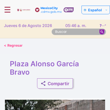
☰
MexicoCity
Español
.cdmx.gob.mx
Jueves 6 de Agosto 2026
05:46 a. m.
❓
--°
<
Regresar
Plaza Alonso García
Bravo
Compartir