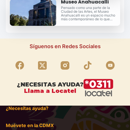
Museo Anahuacalli
Pensado como una parte de la
Ciudad de las Artes, el Museo
Anahuacalli es un espacio mucho
más contemporáneo de lo que
puedas imaginar.
Síguenos en Redes Sociales
¿NECESITAS AYUDA?
Llama a Locatel
¿Necesitas ayuda?
Muévete en la CDMX