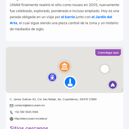
UNAM finalmente reabrió el sitio como museo en 2005, nuevamente
fue celebrado, explorado, ponderado e incluso ampliado. Hoy es una
parada obligada en un viaje por
el barrio
junto con
el Jardín del
Arte
, el cual sigue siendo una pieza central de la zona y un misterio
de mediados de siglo.
Como llegar aquí
C. James Sullivan 43, Col. San Rafael, Alc. Cuauhtémoc, 06470 CDMX
contacto@eleco.unam.mx
+52 (55) 5535 5186
http://eleco.unam.mx/eleco/
Sitios cercanos