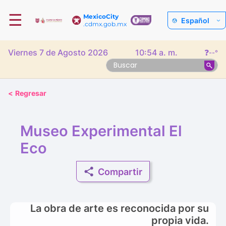
☰
MexicoCity
Español
.cdmx.gob.mx
Viernes 7 de Agosto 2026
10:54 a. m.
❓
--°
<
Regresar
Museo Experimental El
Eco
Compartir
La obra de arte es reconocida por su
propia vida.