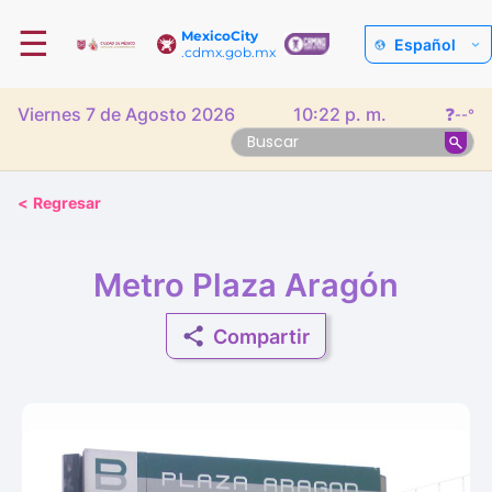
☰
MexicoCity
Español
.cdmx.gob.mx
Viernes 7 de Agosto 2026
10:22 p. m.
❓
--°
<
Regresar
Metro Plaza Aragón
Compartir