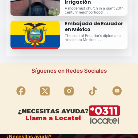
Irrigación
A modernist church in a giant 20th
century neighborhood . . .
Embajada de Ecuador
en México
The seat of Ecuador's diplomatic
mission to Mexico . . .
Síguenos en Redes Sociales
¿NECESITAS AYUDA?
Llama a Locatel
¿Necesitas ayuda?