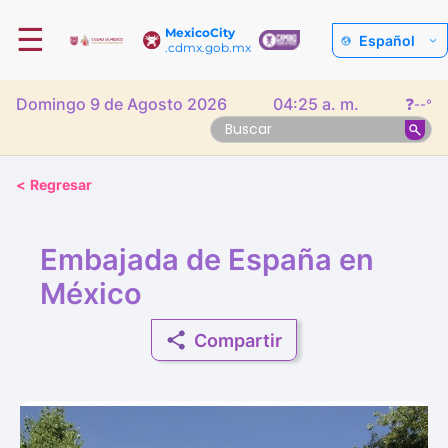
☰
MexicoCity
Español
.cdmx.gob.mx
Domingo 9 de Agosto 2026
04:25 a. m.
❓
--°
<
Regresar
Embajada de España en
México
Compartir