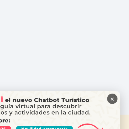
×
ITAS AYUDA?