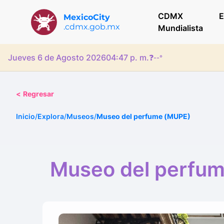
CDMX
E
MexicoCity
.cdmx.gob.mx
Mundialista
Jueves 6 de Agosto 2026
04:47 p. m.
❓
--°
<
Regresar
Inicio
/
Explora
/
Museos
/
Museo del perfume (MUPE)
Museo del perfu